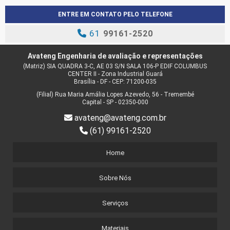
PGRS
ENTRE EM CONTATO PELO TELEFONE
61
99161-2520
Avateng Engenharia de avaliação e representações
(Matriz) SIA QUADRA 3-C, AE 03 S/N SALA 106-P EDIF COLUMBUS
CENTER II - Zona Industrial Guará
Brasília - DF - CEP: 71200-035
(Filial) Rua Maria Amália Lopes Azevedo, 56 - Tremembé
Capital - SP - 02350-000
avateng@avateng.com.br
(61) 99161-2520
Home
Sobre Nós
Serviços
Materiais