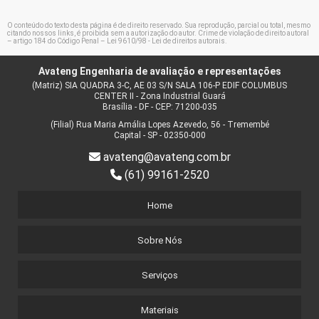
O conteúdo do texto desta página é de direito reservado. Sua reprodução, parcial ou total, mesmo
citando nossos links, é proibida sem a autorização do autor. Crime de violação de direito autoral
– artigo 184 do Código Penal –
Lei 9610/98 - Lei de direitos autorais
.
Avateng Engenharia de avaliação e representações
(Matriz) SIA QUADRA 3-C, AE 03 S/N SALA 106-P EDIF COLUMBUS
CENTER II - Zona Industrial Guará
Brasília - DF - CEP: 71200-035
(Filial) Rua Maria Amália Lopes Azevedo, 56 - Tremembé
Capital - SP - 02350-000
avateng@avateng.com.br
(61) 99161-2520
Home
Sobre Nós
Serviços
Materiais