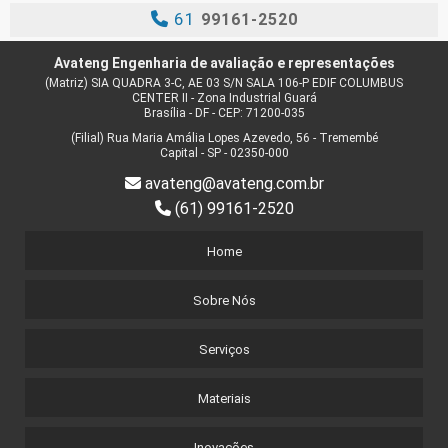
61
99161-2520
Avateng Engenharia de avaliação e representações
(Matriz) SIA QUADRA 3-C, AE 03 S/N SALA 106-P EDIF COLUMBUS
CENTER II - Zona Industrial Guará
Brasília - DF - CEP: 71200-035
(Filial) Rua Maria Amália Lopes Azevedo, 56 - Tremembé
Capital - SP - 02350-000
avateng@avateng.com.br
(61) 99161-2520
Home
Sobre Nós
Serviços
Materiais
Inovações