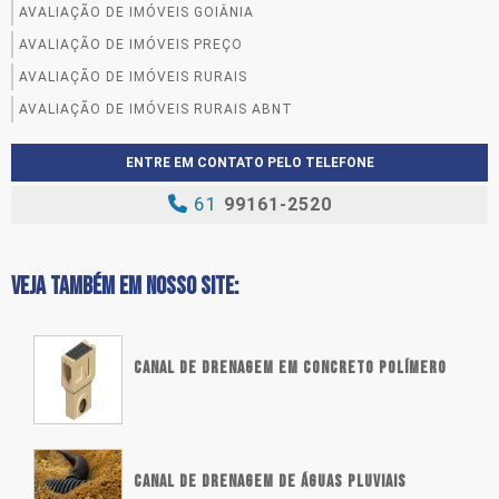
AVALIAÇÃO DE IMÓVEIS GOIÂNIA
AVALIAÇÃO DE IMÓVEIS PREÇO
AVALIAÇÃO DE IMÓVEIS RURAIS
AVALIAÇÃO DE IMÓVEIS RURAIS ABNT
AVALIAÇÃO DE IMÓVEIS URBANOS
ENTRE EM CONTATO PELO TELEFONE
AVALIAÇÃO DE IMÓVEIS VALOR
61
99161-2520
AVALIAÇÃO DE IMÓVEL COM DATA RETROATIVA
AVALIAÇÃO DE IMÓVEL COMERCIAL PARA LOCAÇÃO
AVALIAÇÃO DE IMÓVEL COMERCIAL PARA VENDA
VEJA TAMBÉM EM NOSSO SITE:
AVALIAÇÃO DE IMÓVEL JUDICIAL
AVALIAÇÃO DE IMOVEL PARA ALUGUEL
CANAL DE DRENAGEM EM CONCRETO POLÍMERO
AVALIAÇÃO DE IMOVEL PARA DIVORCIO
AVALIAÇÃO DE IMOVEL PARA FINANCIAMENTO
AVALIAÇÃO DE IMÓVEL PARA FINS JUDICIAIS
AVALIAÇÃO DE IMOVEL PARA INVENTARIO
CANAL DE DRENAGEM DE ÁGUAS PLUVIAIS
AVALIAÇÃO DE IMÓVEL PARA LEILÃO