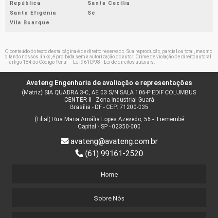
República
Santa Cecília
Santa Efigênia
Sé
AVALIAÇÃO IMOBILIÁRIA PREÇO
Vila Buarque
AVALIAÇÃO IMOBILIÁRIA VALOR
AVALIAÇÃO JUDICIAL DE IMÓVEL VALOR
O conteúdo do texto desta página é de direito reservado. Sua reprodução, parcial ou total, mesmo
AVALIAÇÕES IMOBILIÁRIAS
citando nossos links, é proibida sem a autorização do autor. Crime de violação de direito autoral
– artigo 184 do Código Penal –
Lei 9610/98 - Lei de direitos autorais
.
CANAL DE DRENAGEM DE ÁGUAS PLUVIAIS
Avateng Engenharia de avaliação e representações
CANAL DE DRENAGEM PLUVIAL
(Matriz) SIA QUADRA 3-C, AE 03 S/N SALA 106-P EDIF COLUMBUS
CANAL DRENAGEM POLIPROPILENO
CENTER II - Zona Industrial Guará
Brasília - DF - CEP: 71200-035
EMPRESA AVALIAÇÃO DE IMÓVEIS
(Filial) Rua Maria Amália Lopes Azevedo, 56 - Tremembé
EMPRESA AVALIAÇÃO IMOBILIÁRIA
Capital - SP - 02350-000
avateng@avateng.com.br
EMPRESA DE AVALIAÇÃO DE BENS
(61) 99161-2520
EMPRESA DE ESTUDO DE VIABILIDADE
EMPRESA DE PERÍCIA JUDICIAL
Home
EMPRESAS DE AVALIAÇÃO DE IMÓVEIS EM SP
EMPRESAS QUE FAZEM ESTUDO DE VIABILIDADE
Sobre Nós
ENGENHARIA DE AVALIAÇÕES IMOBILIÁRIAS