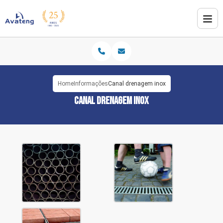
Home
Informações
Canal drenagem inox
CANAL DRENAGEM INOX