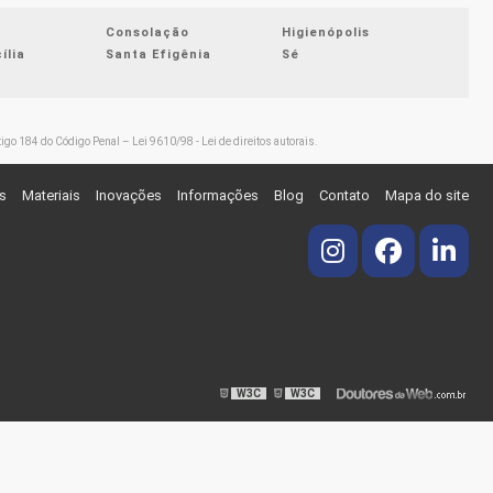
PERITO JUDICIAL AVALIAÇÃO DE IMÓVEIS
Consolação
Higienópolis
RALO LINEAR PREÇO
ília
Santa Efigênia
Sé
TUBULAÇÕES DE PEAD
AMORTECIMENTO DE ÁGUAS PLUVIAIS
AMORTECIMENTO DE ÁGUAS PLUVIAIS EM
artigo 184 do Código Penal –
Lei 9610/98 - Lei de direitos autorais
.
RODOVIAS
AMORTECIMENTO DE ÁGUAS PLUVIAIS URBANO
s
Materiais
Inovações
Informações
Blog
Contato
Mapa do site
AMORTECIMENTO DE VAZÃO PLUVIAL
AVALIAÇÃO DE ALUGUEL EM SÃO PAULO
AVALIAÇÃO DE BENS EM SÃO PAULO
AVALIAÇÃO DE IMÓVEIS EM SÃO PAULO
AVALIAÇÃO DE IMÓVEL PARA INVENTÁRIO EM
SÃO PAULO
AVALIAÇÃO IMOBILIÁRIA EM SÃO PAULO
W3C
W3C
CANAL DE DRENAGEM
CANAL DE DRENAGEM COM GRELHA
CANAL DE DRENAGEM EM CONCRETO