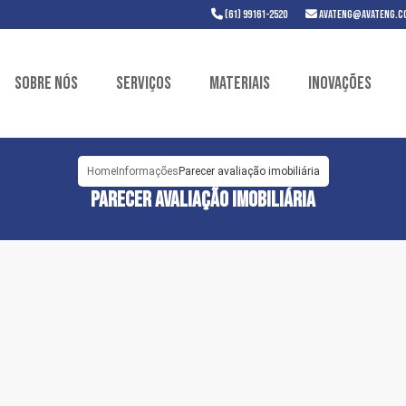
(61) 99161-2520
avateng@avateng.c
Sobre Nós
Serviços
Materiais
Inovações
Home
Informações
Parecer avaliação imobiliária
PARECER AVALIAÇÃO IMOBILIÁRIA