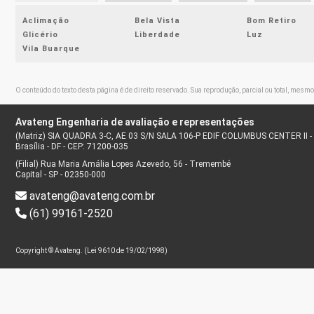
Aclimação
Bela Vista
Bom Retiro
Glicério
Liberdade
Luz
Vila Buarque
O conteúdo do texto desta página é de direito reservado. Sua reprodução, parcial ou total, mesmo
Avateng Engenharia de avaliação e representações
(Matriz) SIA QUADRA 3-C, AE 03 S/N SALA 106-P EDIF COLUMBUS CENTER II - 
Brasília - DF - CEP: 71200-035
(Filial) Rua Maria Amália Lopes Azevedo, 56 - Tremembé
Capital - SP - 02350-000
avateng@avateng.com.br
(61) 99161-2520
Copyright © Avateng. (Lei 9610 de 19/02/1998)