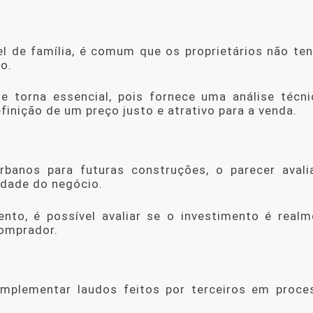
l de família, é comum que os proprietários não te
o.
e torna essencial, pois fornece uma análise técni
efinição de um preço justo e atrativo para a venda.
urbanos para futuras construções, o
parecer avali
lidade do negócio.
to, é possível avaliar se o investimento é realm
comprador.
omplementar laudos feitos por terceiros em proce