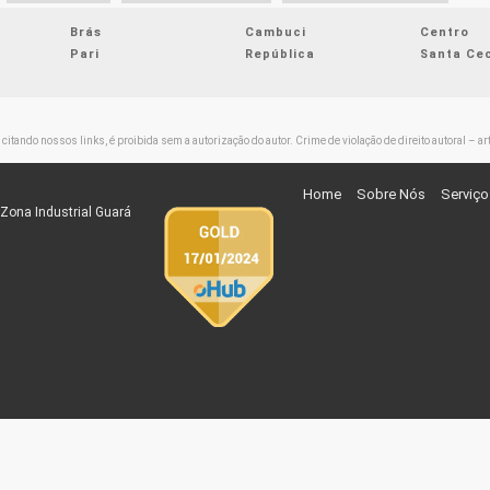
Brás
Cambuci
Centro
Pari
República
Santa Cec
 citando nossos links, é proibida sem a autorização do autor. Crime de violação de direito autoral – 
Home
Sobre Nós
Serviço
Zona Industrial Guará