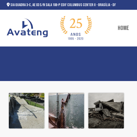
SIA QUADRA 3-C, AE 03 S/N SALA 106-P EDIF COLUMBUS CENTER II - Brasília - DF
Home