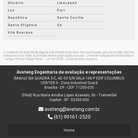
Glicério
Liberdade
Luz
Pari
República
Santa Cecília
Santa Efigênia
Sé
Vila Buarque
O conteúdo do texto desta página é de direito reservado. Sua reprodução, parcial ou total, mesmo
citando nossos links, é proibida sem a autorização do autor. Crime de violação de direito autoral
– artigo 184 do Código Penal –
Lei 9610/98 - Lei de direitos autorais
.
Avateng Engenharia de avaliação e representações
(Matriz) SIA QUADRA 3-C, AE 03 S/N SALA 106-P EDIF COLUMBUS
CENTER II - Zona Industrial Guará
Brasília - DF - CEP: 71200-035
(Filial) Rua Maria Amália Lopes Azevedo, 56 - Tremembé
Capital - SP - 02350-000
avateng@avateng.com.br
(61) 99161-2520
Home